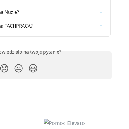
na Nuzle?
 na FACHPRACA?
owiedziało na twoje pytanie?
😞
😐
😃