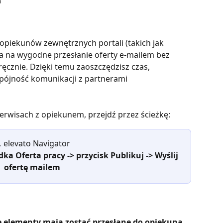
a
z opiekunów zewnętrznych portali (takich jak 
a na wygodne przesłanie oferty e-mailem bez 
ęcznie. Dzięki temu zaoszczędzisz czas, 
spójność komunikacji z partnerami 
erwisach z opiekunem, przejdź przez ścieżkę:
 elevato Navigator
ka Oferta pracy -> przycisk Publikuj -> Wyślij 
ofertę mailem
e elementy mają zostać przesłane do opiekuna
. 