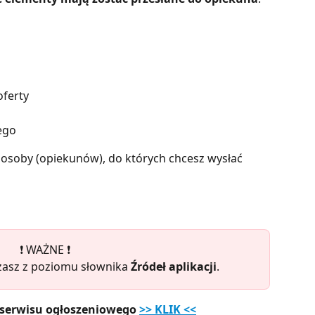
oferty
ego
 osoby (opiekunów), do których chcesz wysłać 
❗️ WAŻNE ❗️
zasz z poziomu słownika 
Źródeł aplikacji
.
 serwisu ogłoszeniowego 
>> KLIK <<