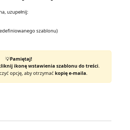
a, uzupełnij:
redefiniowanego szablonu)
💡
Pamiętaj!
kliknij ikonę wstawienia szablonu do treści
.
zyć opcję, aby otrzymać 
kopię e-maila
.