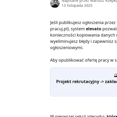
Napisane przez
Mariusz Rzepk
13 listopada 2025
Jeśli publikujesz ogłoszenia prze
pracuj.pl), system 
elevato
 pozwal
konieczności kopiowania danych r
wyeliminujesz błędy i zapewnisz 
ogłoszeniowymi.
Aby opublikować ofertę pracy w s

Projekt rekrutacyjny -> zakład
W pierwszej sekcji zdecyduj, 
któr