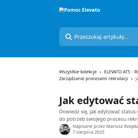
Przejdź do głównej zawartości
Przeszukaj artykuły...
Wszystkie kolekcje
ELEVATO ATS - 
Zarządzanie procesami rekrutacji
J
Jak edytować st
Dowiedz się, jak edytować status
do potrzeb swojego procesu rekr
Napisane przez
Mariusz Rzepk
7 sierpnia 2025