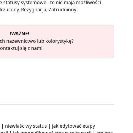
że statusy systemowe - te nie mają możliwości 
drzucony, Rezygnacja, Zatrudniony.
 ❗
WAŻNE!
ich nazewnictwo lub kolorystykę? 
ontaktuj się z nami!
| niewłaściwy status | jak edytować etapy 
acji | jak zmodyfikować status rekrutacji | zmiana 