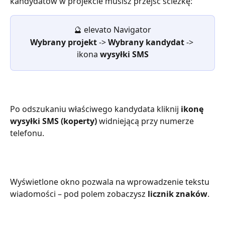
kandydatów w projekcie musisz przejść ścieżkę:
🔮
elevato Navigator
Wybrany projekt 
-> 
Wybrany kandydat
 -> 
ikona 
wysyłki SMS
Po odszukaniu właściwego kandydata kliknij 
ikonę 
wysyłki SMS (koperty)
 widniejącą przy numerze 
telefonu.
Wyświetlone okno pozwala na wprowadzenie tekstu 
wiadomości – pod polem zobaczysz 
licznik znaków
.