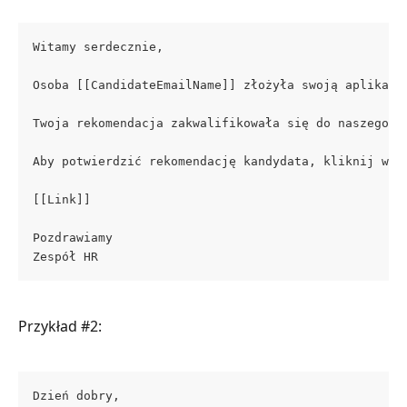
Witamy serdecznie,
Osoba [[CandidateEmailName]] złożyła swoją aplikacj
Twoja rekomendacja zakwalifikowała się do naszego p
Aby potwierdzić rekomendację kandydata, kliknij w p
[[Link]]
Pozdrawiamy
Zespół HR
Przykład #2:
Dzień dobry,