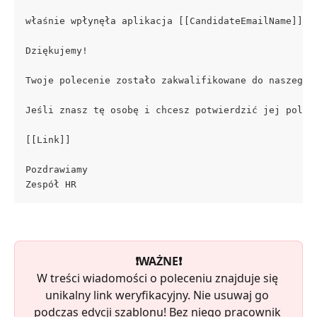
właśnie wpłynęła aplikacja [[CandidateEmailName]] n
Dziękujemy!
Twoje polecenie zostało zakwalifikowane do naszego 
Jeśli znasz tę osobę i chcesz potwierdzić jej polec
[[Link]]
Pozdrawiamy
Zespół HR
❗️WAŻNE❗️
W treści wiadomości o poleceniu znajduje się 
unikalny link weryfikacyjny. Nie usuwaj go 
podczas edycji szablonu! Bez niego pracownik 