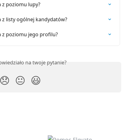
a z poziomu lupy?
 z listy ogólnej kandydatów?
a z poziomu jego profilu?
owiedziało na twoje pytanie?
😞
😐
😃