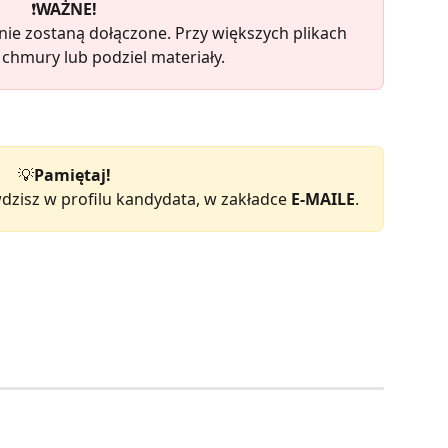
❗️
WAŻNE!
 nie zostaną dołączone. Przy większych plikach 
o chmury lub podziel materiały.
💡
Pamiętaj!
dzisz w profilu kandydata, w zakładce 
E-MAILE
.