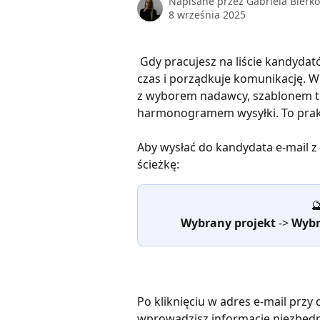
Napisane przez
Gabriela Bierko
8 września 2025
 Gdy pracujesz na liście kandydatów, szybki kontakt jednym kliknięciem oszczędza 
czas i porządkuje komunikację. W
z wyborem nadawcy, szablonem tre
harmonogramem wysyłki. To prakty
Aby wysłać do kandydata e-mail z 
ścieżkę:

Wybrany projekt
 -> 
Wybr
Po kliknięciu w adres e-mail przy
wprowadzisz informacje niezbędne