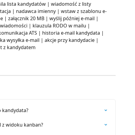
la lista kandydatów | wiadomość z listy 
tacja | nadawca imienny | wstaw z szablonu e-
e | załącznik 20 MB | wyślij później e-mail | 
 wiadomości | klauzula RODO w mailu | 
munikacja ATS | historia e-mail kandydata | 
ka wysyłka e-mail | akcje przy kandydacie | 
kt z kandydatem
o kandydata?
l z widoku kanban?