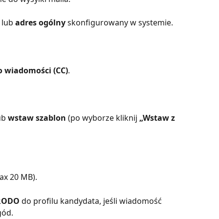
 lub 
adres ogólny
 skonfigurowany w systemie.
o wiadomości (CC)
.
ub 
wstaw szablon
 (po wyborze kliknij 
„Wstaw z 
ax 20 MB).
 RODO
 do profilu kandydata, jeśli wiadomość 
gód. 