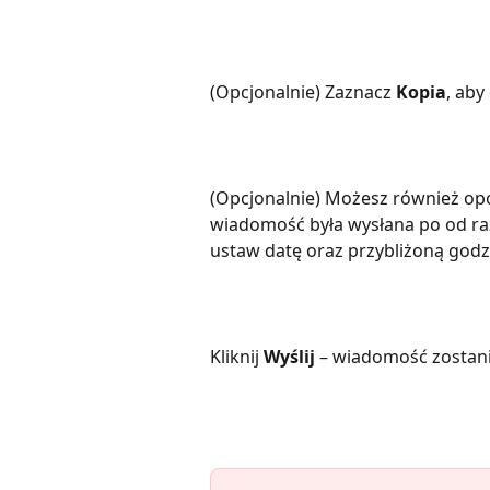
(Opcjonalnie) Zaznacz 
Kopia
, aby
(Opcjonalnie) Możesz również opóź
wiadomość była wysłana po od raz
ustaw datę oraz przybliżoną godzi
Kliknij 
Wyślij
 – wiadomość zostan