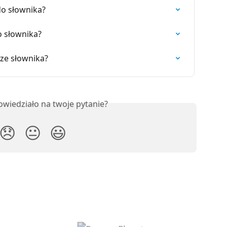
o słownika?
o słownika?
ze słownika?
owiedziało na twoje pytanie?
😞
😐
😃