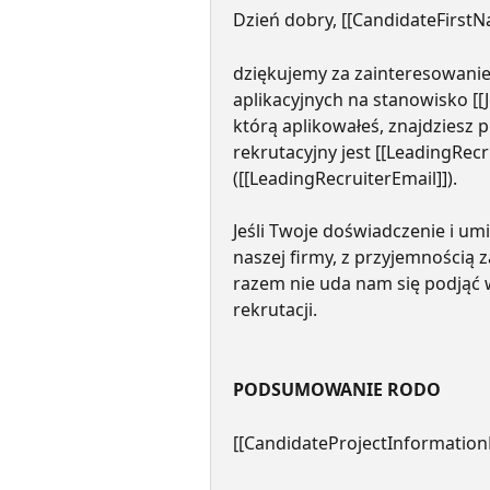
Dzień dobry, [[CandidateFirstN
dziękujemy za zainteresowanie
aplikacyjnych na stanowisko [[J
którą aplikowałeś, znajdziesz 
rekrutacyjny jest [[LeadingRec
([[LeadingRecruiterEmail]]).
Jeśli Twoje doświadczenie i um
naszej firmy, z przyjemnością z
razem nie uda nam się podjąć 
rekrutacji.
PODSUMOWANIE RODO
[[CandidateProjectInformation