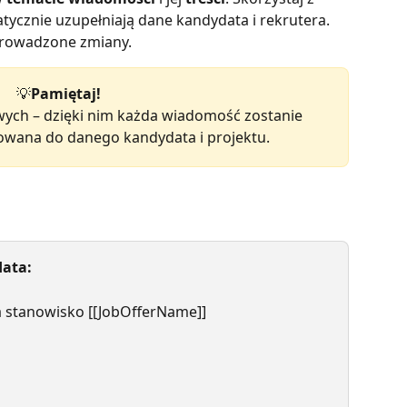
atycznie uzupełniają dane kandydata i rekrutera.
prowadzone zmiany.
💡
Pamiętaj!
ych – dzięki nim każda wiadomość zostanie 
wana do danego kandydata i projektu.
ata:
na stanowisko [[JobOfferName]]