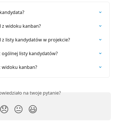
u kandydata?
l z widoku kanban?
 z listy kandydatów w projekcie?
 ogólnej listy kandydatów?
z widoku kanban?
owiedziało na twoje pytanie?
😞
😐
😃