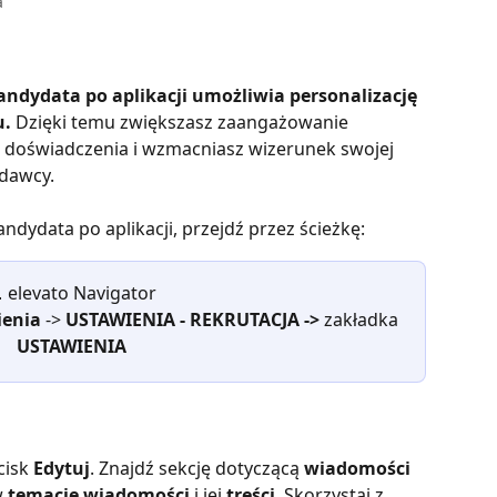
a
dydata po aplikacji umożliwia personalizację 
u.
 Dzięki temu zwiększasz zaangażowanie 
doświadczenia i wzmacniasz wizerunek swojej 
odawcy.
ydata po aplikacji, przejdź przez ścieżkę:

elevato Navigator
enia 
-> 
USTAWIENIA - REKRUTACJA -> 
zakładka 
USTAWIENIA
cisk 
Edytuj
. Znajdź sekcję dotyczącą 
wiadomości 
 
temacie wiadomości
 i jej 
treści
. Skorzystaj z 