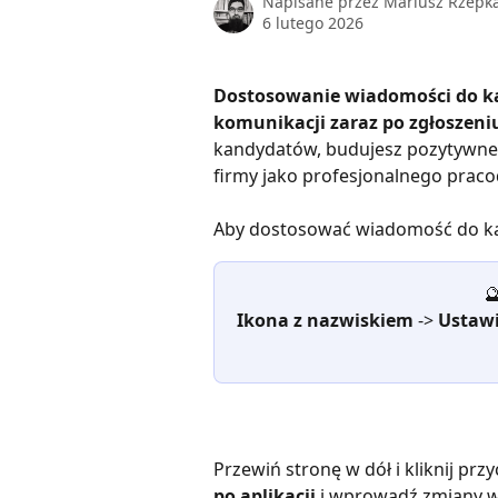
Napisane przez
Mariusz Rzepk
6 lutego 2026
Dostosowanie wiadomości do kan
komunikacji zaraz po zgłoszeni
kandydatów, budujesz pozytywne 
firmy jako profesjonalnego prac
Aby dostosować wiadomość do kand

Ikona z nazwiskiem 
->
 Ustawi
Przewiń stronę w dół i kliknij przy
po aplikacji
 i wprowadź zmiany w