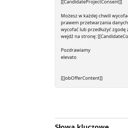
[[CandidateProjectConsent]]
Możesz w każdej chwili wycofa
prawem przetwarzania danych
wycofać lub przedłużyć zgodę 
wejdź na stronę: [[Candidate
Pozdrawiamy
elevato
[[JobOfferContent]]
Słowa kluczowe