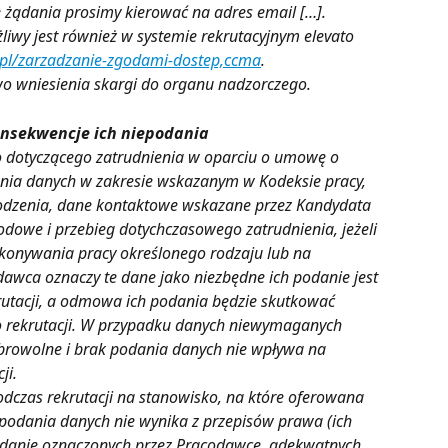
e żądania prosimy kierować na adres email […].
wy jest również w systemie rekrutacyjnym elevato 
t/pl/zarzadzanie-zgodami-dostep,ccma
.
o wniesienia skargi do organu nadzorczego.
onsekwencje ich niepodania
 dotyczącego zatrudnienia w oparciu o umowę o 
ia danych w zakresie wskazanym w Kodeksie pracy, 
 urodzenia, dane kontaktowe wskazane przez Kandydata 
odowe i przebieg dotychczasowego zatrudnienia, jeżeli 
onywania pracy określonego rodzaju lub na 
dawca oznaczy te dane jako niezbędne ich podanie jest 
utacji, a odmowa ich podania będzie skutkować 
o rekrutacji. W przypadku danych niewymaganych 
obrowolne i brak podania danych nie wpływa na 
ji.
zas rekrutacji na stanowisko, na które oferowana 
odania danych nie wynika z przepisów prawa (ich 
odanie oznaczonych przez Pracodawcę, adekwatnych 