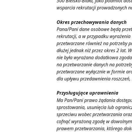
300 Bielsko-Biała, jako podmiot dost
wsparcia rekrutacji prowadzonych na
Okres przechowywania danych
Pana/Pani dane osobowe będą przet
rekrutacji, a w przypadku wyrażeni
przetwarzane również na potrzeby prz
dłużej jednak niż przez okres 2 lat.
nie była wyrażana dodatkowa zgoda n
na przetwarzanie danych na potrzeby
przetwarzane wyłącznie w formie arc
dla upływu przedawnienia roszczeń, 
Przysługujące uprawnienia
Ma Pan/Pani prawo żądania dostępu
sprostowania, usunięcia lub ogranic
sprzeciwu wobec przetwarzania ora
cofnąć wyrażoną zgodę w dowolnym 
prawem przetwarzania, którego dok