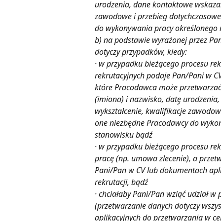
urodzenia, dane kontaktowe wskazane
zawodowe i przebieg dotychczasoweg
do wykonywania pracy określonego r
b) na podstawie wyrażonej przez Pana
dotyczy przypadków, kiedy:
· w przypadku bieżącego procesu rek
rekrutacyjnych podaje Pan/Pani w CV
które Pracodawca może przetwarzać w 
(imiona) i nazwisko, datę̨ urodzeni
wykształcenie, kwalifikacje zawodowe
one niezbędne Pracodawcy do wykon
stanowisku bądź
· w przypadku bieżącego procesu re
pracę (np. umowa zlecenie), a przetw
Pani/Pan w CV lub dokumentach aplik
rekrutacji, bądź
· chciałaby Pani/Pan wziąć udział w
(przetwarzanie danych dotyczy wszy
aplikacyjnych do przetwarzania w cel