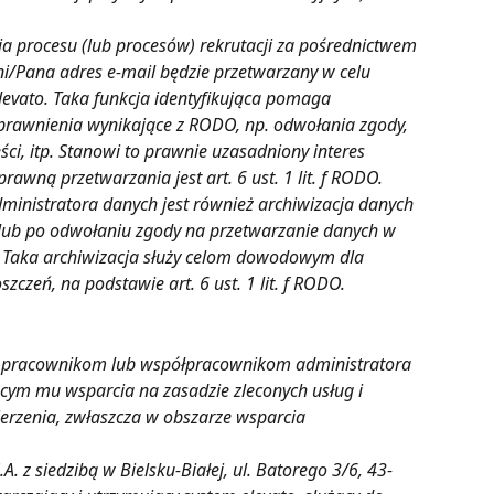
a procesu (lub procesów) rekrutacji za pośrednictwem 
ni/Pana adres e-mail będzie przetwarzany w celu 
levato. Taka funkcja identyfikująca pomaga 
rawnienia wynikające z RODO, np. odwołania zgody, 
eści, itp. Stanowi to prawnie uzasadniony interes 
awną przetwarzania jest art. 6 ust. 1 lit. f RODO.
inistratora danych jest również archiwizacja danych 
 lub po odwołaniu zgody na przetwarzanie danych w 
. Taka archiwizacja służy celom dowodowym dla 
zczeń, na podstawie art. 6 ust. 1 lit. f RODO.
pracownikom lub współpracownikom administratora 
cym mu wsparcia na zasadzie zleconych usług i 
rzenia, zwłaszcza w obszarze wsparcia 
A. z siedzibą w Bielsku-Białej, ul. Batorego 3/6, 43-