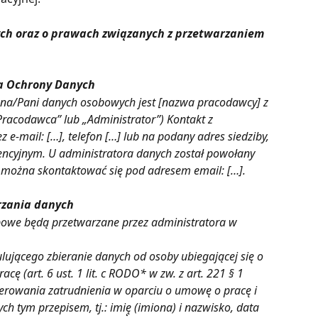
ch oraz o prawach związanych z przetwarzaniem 
ra Ochrony Danych
na/Pani danych osobowych jest [nazwa pracodawcy] z 
„Pracodawca” lub „Administrator”) Kontakt z 
 e-mail: […], telefon […] lub na podany adres siedziby, 
ncyjnym. U administratora danych został powołany 
 można skontaktować się pod adresem email: […].
rzania danych
owe będą przetwarzane przez administratora w 
lującego zbieranie danych od osoby ubiegającej się o 
ę (art. 6 ust. 1 lit. c RODO* w zw. z art. 221 § 1 
ferowania zatrudnienia w oparciu o umowę o pracę i 
h tym przepisem, tj.: imię̨ (imiona) i nazwisko, data 