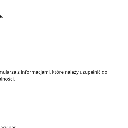
e
.
ularza z informacjami, które należy uzupełnić do 
lności.
acyjnej: