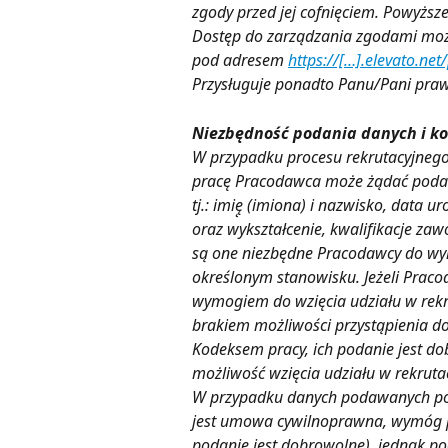
zgody przed jej cofnięciem. Powyższ
Dostęp do zarządzania zgodami możli
pod adresem 
https://[…].elevato.ne
Przysługuje ponadto Panu/Pani praw
Niezbędność podania danych i k
W przypadku procesu rekrutacyjnego
pracę Pracodawca może żądać podan
tj.: imię̨ (imiona) i nazwisko, data
oraz wykształcenie, kwalifikacje zaw
są one niezbędne Pracodawcy do wyk
określonym stanowisku. Jeżeli Praco
wymogiem do wzięcia udziału w rekr
brakiem możliwości przystąpienia d
Kodeksem pracy, ich podanie jest d
możliwość wzięcia udziału w rekrutac
W przypadku danych podawanych podc
jest umowa cywilnoprawna, wymóg p
podanie jest dobrowolne), jednak p