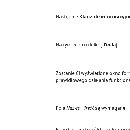
Następnie 
Klauzule informacyjn
Na tym widoku kliknij 
Dodaj
.
Zostanie Ci wyświetlone okno form
prawidłowego działania funkcjona
Pola 
Nazwa
 i 
Treść
 są wymagane.
Przykładowa treść klauzuli inform